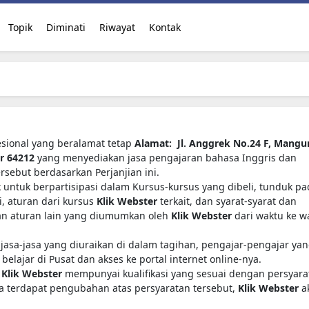
Topik
Diminati
Riwayat
Kontak
sional yang beralamat tetap
Alamat: Jl. Anggrek No.24 F, Mangu
ur 64212
yang menyediakan jasa pengajaran bahasa Inggris dan
ebut berdasarkan Perjanjian ini.
untuk berpartisipasi dalam Kursus-kursus yang dibeli, tunduk pa
i, aturan dari kursus
Klik Webster
terkait, dan syarat-syarat dan
an aturan lain yang diumumkan oleh
Klik Webster
dari waktu ke w
asa-jasa yang diuraikan di dalam tagihan, pengajar-pengajar ya
k belajar di Pusat dan akses ke portal internet online-nya.
h
Klik Webster
mempunyai kualifikasi yang sesuai dengan persyara
ila terdapat pengubahan atas persyaratan tersebut,
Klik Webster
a