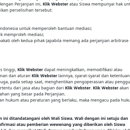
engan Perjanjian ini,
Klik Webster
atau Siswa mempunyai hak un
ikan perselisihan tersebut:
ndonesia untuk memperoleh bantuan mediasi;
tuk memproleh mediasi;
kati oleh kedua pihak (apabila memang ada perjanjian arbitrase
.
s tinggi,
Klik Webster
dapat meningkatkan, memodifikasi atau
anan dan aturan
Klik Webster
lainnya, syarat-syarat dan ketentuan
juga, pada setiap saat, menghentikan pengoperasian atau pengg
rtentu dari jasa atau bagian dari
Klik Webster
.
Klik Webster
akan
ahan yang besar pada Perjanjian.
ni dan hukum atau peraturan yang berlaku, maka mengacu pada huk
n ini ditandatangani oleh Wali Siswa. Wali dengan ini setuju dan
firmasi atau pemberian wewenang yang diberikan oleh Siswa