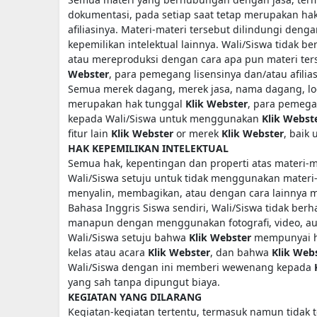
dokumentasi, pada setiap saat tetap merupakan ha
afiliasinya. Materi-materi tersebut dilindungi de
kepemilikan intelektual lainnya. Wali/Siswa tidak
atau mereproduksi dengan cara apa pun materi terse
Webster
, para pemegang lisensinya dan/atau afiliasi
Semua merek dagang, merek jasa, nama dagang, log
merupakan hak tunggal
Klik Webster
, para pemegan
kepada Wali/Siswa untuk menggunakan
Klik Webst
fitur lain
Klik Webster
or merek
Klik Webster
, baik
HAK KEPEMILIKAN INTELEKTUAL
Semua hak, kepentingan dan properti atas materi-
Wali/Siswa setuju untuk tidak menggunakan materi
menyalin, membagikan, atau dengan cara lainnya m
Bahasa Inggris Siswa sendiri, Wali/Siswa tidak berh
manapun dengan menggunakan fotografi, video, au
Wali/Siswa setuju bahwa
Klik Webster
mempunyai ha
kelas atau acara
Klik Webster
, dan bahwa
Klik Web
Wali/Siswa dengan ini memberi wewenang kepada
yang sah tanpa dipungut biaya.
KEGIATAN YANG DILARANG
Kegiatan-kegiatan tertentu, termasuk namun tidak te