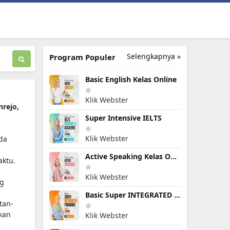
Selengkapnya »
Program Populer
Basic English Kelas Online
Klik Webster
nrejo,
Super Intensive IELTS
Klik Webster
da
Active Speaking Kelas Online
aktu.
Klik Webster
ng
Basic Super INTEGRATED PROGRAM
tan-
kan
Klik Webster