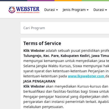
Durasi
Jenis Program
Durasi
Terms of Service
Klik Webster
adalah sebuah pusat pendidikan profe
Tulungrejo, Kec. Pare, Kabupaten Kediri, Jawa Tim
mempunyai kemampuan untuk menyediakan jasa ters
Selama Jangka Waktu Kursus, Siswa mempunyai hak 
syarat-syarat dan ketentuan-ketentuan Perjanjian in
ketentuan-ketentuan pada
www.lkpwebster.com
d
JASA PENGAJARAN
Klik Webster
akan menyediakan Kursus-kursus dan j
berkualifikasi dan fasilitas-fasilitas bagi Siswa untu
Pengajar-pengajar Nasional yang dipekerjakan ole
persyaratan dari instansi pemerintah terkait. Apab
melakukan penyesuaian.