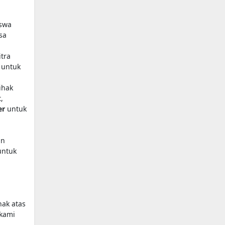
iswa
sa
itra
 untuk
ihak
,
er
untuk
an
untuk
hak atas
 kami