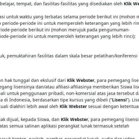
jar, tempat, dan fasilitas-fasilitas yang disediakan oleh
Klik W
rasi untuk waktu yang terbatas selama periode berikut ini (mohon 
iode-periode ini untuk memperoleh keterangan yang lebih rinc
periode-periode berikut ini (mohon merujuk pada pengumuman-
ode-periode ini untuk memperoleh keterangan yang lebih rinci):
k, pemuktahiran fasilitas dalam skala besar pelatihan/konferensi 
n hak tunggal dan ekslusif dari
Klik Webster
, para pemegang lise
gang lisensinya dan/atau afiliasi-afiliasinya memberikan Siswa lis
mbali untuk penggunaan pribadi, non-komersial atas jasa tersebut 
 di Indonesia, berdasarkan tipe kursus yang dibeli (“
Lisensi
”). Lis
ali diakhiri lebih awal oleh
Klik Webster
sesuai dengan ketentua
idak dijual, kepada Siswa, dan
Klik Webster
, para pemegang lisens
 atas semua salinan aplikasi perangkat lunak termasuk setelah
suk konten, naskah, gambar, perangkat lunak, audio dan video,