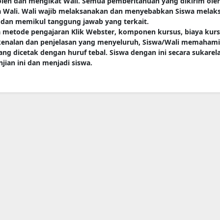
 oleh dan mengikat Wali. Semua pemberitahuan yang dikirim ole
da Wali. Wali wajib melaksanakan dan menyebabkan Siswa mela
i dan memikul tanggung jawab yang terkait.
wa metode pengajaran
Klik Webster
, komponen kursus, biaya kurs
erkenalan dan penjelasan yang menyeluruh, Siswa/Wali memahami
ang dicetak dengan huruf tebal. Siswa dengan ini secara sukarela
ian ini dan menjadi siswa.