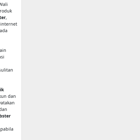
Wali
produk
ter
,
internet
pada
ain
si
ulitan
ik
kun dan
yatakan
 dan
bster
Apabila
,