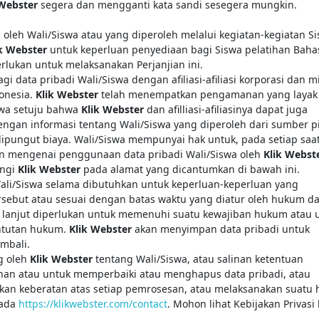
 Webster
segera dan mengganti kata sandi sesegera mungkin.
n oleh Wali/Siswa atau yang diperoleh melalui kegiatan-kegiatan S
ik Webster
untuk keperluan penyediaan bagi Siswa pelatihan Baha
rlukan untuk melaksanakan Perjanjian ini.
 data pribadi Wali/Siswa dengan afiliasi-afiliasi korporasi dan m
donesia.
Klik Webster
telah menempatkan pengamanan yang layak
iswa setuju bahwa
Klik Webster
dan afilliasi-afiliasinya dapat juga
ngan informasi tentang Wali/Siswa yang diperoleh dari sumber p
dipungut biaya. Wali/Siswa mempunyai hak untuk, pada setiap saat
n mengenai penggunaan data pribadi Wali/Siswa oleh
Klik Webst
ungi
Klik Webster
pada alamat yang dicantumkan di bawah ini.
ali/Siswa selama dibutuhkan untuk keperluan-keperluan yang
sebut atau sesuai dengan batas waktu yang diatur oleh hukum d
h lanjut diperlukan untuk memenuhi suatu kewajiban hukum atau 
ntutan hukum.
Klik Webster
akan menyimpan data pribadi untuk
mbali.
g oleh
Klik Webster
tentang Wali/Siswa, atau salinan ketentuan
han atau untuk memperbaiki atau menghapus data pribadi, atau
an keberatan atas setiap pemrosesan, atau melaksanakan suatu 
ada
https://klikwebster.com/contact
. Mohon lihat Kebijakan Privasi