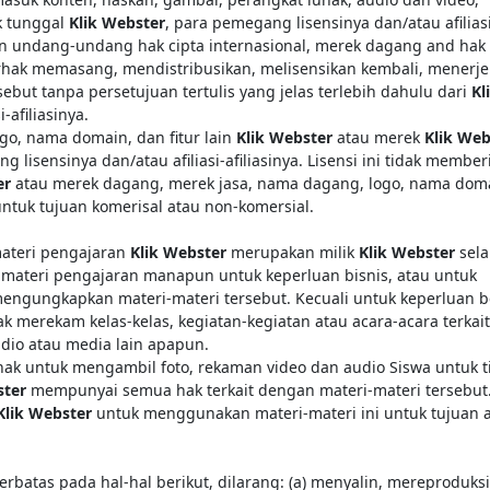
k tunggal
Klik Webster
, para pemegang lisensinya dan/atau afilias
ngan undang-undang hak cipta internasional, merek dagang and hak
 berhak memasang, mendistribusikan, melisensikan kembali, mener
but tanpa persetujuan tertulis yang jelas terlebih dahulu dari
Kl
-afiliasinya.
o, nama domain, dan fitur lain
Klik Webster
atau merek
Klik Web
g lisensinya dan/atau afiliasi-afiliasinya. Lisensi ini tidak membe
er
atau merek dagang, merek jasa, nama dagang, logo, nama dom
 untuk tujuan komerisal atau non-komersial.
materi pengajaran
Klik Webster
merupakan milik
Klik Webster
sel
-materi pengajaran manapun untuk keperluan bisnis, atau untuk
engungkapkan materi-materi tersebut. Kecuali untuk keperluan b
ak merekam kelas-kelas, kegiatan-kegiatan atau acara-acara terkai
dio atau media lain apapun.
k untuk mengambil foto, rekaman video dan audio Siswa untuk t
ster
mempunyai semua hak terkait dengan materi-materi tersebut
Klik Webster
untuk menggunakan materi-materi ini untuk tujuan
rbatas pada hal-hal berikut, dilarang: (a) menyalin, mereproduksi