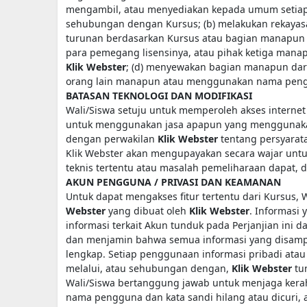
mengambil, atau menyediakan kepada umum setiap 
sehubungan dengan Kursus; (b) melakukan rekayas
turunan berdasarkan Kursus atau bagian manapun 
para pemegang lisensinya, atau pihak ketiga manap
Klik Webster
; (d) menyewakan bagian manapun dari
orang lain manapun atau menggunakan nama pengg
BATASAN TEKNOLOGI DAN MODIFIKASI
Wali/Siswa setuju untuk memperoleh akses internet
untuk menggunakan jasa apapun yang menggunakan
dengan perwakilan
Klik Webster
tentang persyarata
Klik Webster akan mengupayakan secara wajar untuk
teknis tertentu atau masalah pemeliharaan dapat, d
AKUN PENGGUNA / PRIVASI DAN KEAMANAN
Untuk dapat mengakses fitur tertentu dari Kursus,
Webster
yang dibuat oleh
Klik Webster
. Informasi
informasi terkait Akun tunduk pada Perjanjian ini d
dan menjamin bahwa semua informasi yang disampa
lengkap. Setiap penggunaan informasi pribadi atau
melalui, atau sehubungan dengan,
Klik Webster
tu
Wali/Siswa bertanggung jawab untuk menjaga ker
nama pengguna dan kata sandi hilang atau dicuri, at