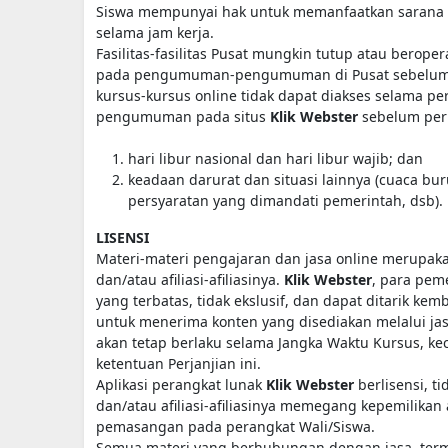
Siswa mempunyai hak untuk memanfaatkan sarana bela
selama jam kerja.
Fasilitas-fasilitas Pusat mungkin tutup atau berope
pada pengumuman-pengumuman di Pusat sebelum per
kursus-kursus online tidak dapat diakses selama 
pengumuman pada situs
Klik Webster
sebelum peri
hari libur nasional dan hari libur wajib; dan
keadaan darurat dan situasi lainnya (cuaca buru
persyaratan yang dimandati pemerintah, dsb).
LISENSI
Materi-materi pengajaran dan jasa online merupaka
dan/atau afiliasi-afiliasinya.
Klik Webster
, para peme
yang terbatas, tidak ekslusif, dan dapat ditarik ke
untuk menerima konten yang disediakan melalui jasa
akan tetap berlaku selama Jangka Waktu Kursus, kecu
ketentuan Perjanjian ini.
Aplikasi perangkat lunak
Klik Webster
berlisensi, t
dan/atau afiliasi-afiliasinya memegang kepemilikan
pemasangan pada perangkat Wali/Siswa.
Semua materi yang berhubungan dengan jasa, terma