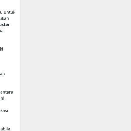
ju untuk
kukan
bster
ka
ki
uah
 antara
ni.
ikasi
abila