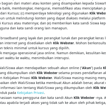
bagian dari materi atau konten yang disampaikan kepada Siswa/
a balik, membongkar, mengurai, memodifikasi atau menciptakan 
dari Kursus; (c) memperdaya teknologi yang digunakan
Klik Webs
un untuk melindungi konten yang dapat diakses melalui platform 
 Kursus atau materinya; dan (e) memberikan kata sandi Siswa ke
una dan kata sandi orang lain manapun.
 broadband yang layak dan perangkat lunak dan perangkat keras l
 internet yang disediakan oleh
Klik Webster
. Mohon berkonsulta
n teknis minimal untuk kursus yang dipilih.
 menjaga operasional jasa online. Namun demikian, kesulitan-kes
ari waktu ke waktu, menimbulkan interupsi.
 Wali/Siswa akan mendapatkan sebuah akun online (“
Akun
”) pada
Kl
 yang dikumpulkan oleh
Klik Webster
selama proses pendaftaran a
an Kebijakan Privasi
Klik Webster
. Wali/Siswa masing-masing men
ikan oleh Wali/Siswa ketika membuat Akun adalah benar, akurat
 informasi lain tentang Wali/Siswa yang dikumpulkan oleh
Klik We
nduk pada
Kebijakan Privasi
.
ahasiaan nama pengguna dan kata sandi Akun
Klik Webster
-nya. 
au apabila terjadi akses yang tidak sah ke akun oleh pihak ketiga