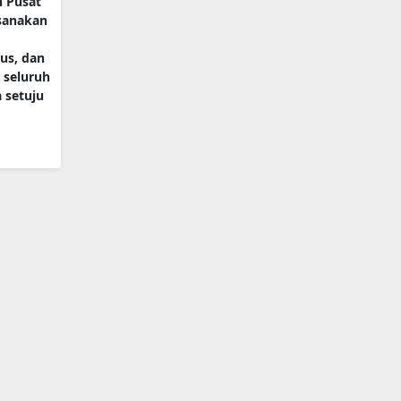
h Pusat
ksanakan
us, dan
 seluruh
 setuju