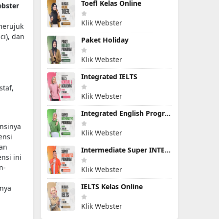
Toefl Kelas Online
ebster
Klik Webster
merujuk
i), dan
Paket Holiday
Klik Webster
Integrated IELTS
staf,
Klik Webster
Integrated English Program
nsinya
Klik Webster
ensi
dan
Intermediate Super INTEGRATED PROGRAM
ensi ini
n-
Klik Webster
IELTS Kelas Online
inya
Klik Webster