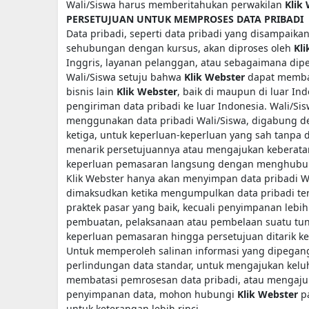
Wali/Siswa harus memberitahukan perwakilan
Klik
PERSETUJUAN UNTUK MEMPROSES DATA PRIBADI
Data pribadi, seperti data pribadi yang disampaika
sehubungan dengan kursus, akan diproses oleh
Kl
Inggris, layanan pelanggan, atau sebagaimana dipe
Wali/Siswa setuju bahwa
Klik Webster
dapat membagi
bisnis lain
Klik Webster
, baik di maupun di luar In
pengiriman data pribadi ke luar Indonesia. Wali/S
menggunakan data pribadi Wali/Siswa, digabung de
ketiga, untuk keperluan-keperluan yang sah tanpa 
menarik persetujuannya atau mengajukan keberata
keperluan pemasaran langsung dengan menghub
Klik Webster hanya akan menyimpan data pribadi W
dimaksudkan ketika mengumpulkan data pribadi ter
praktek pasar yang baik, kecuali penyimpanan lebi
pembuatan, pelaksanaan atau pembelaan suatu tu
keperluan pemasaran hingga persetujuan ditarik ke
Untuk memperoleh salinan informasi yang dipegan
perlindungan data standar, untuk mengajukan kelu
membatasi pemrosesan data pribadi, atau mengajuk
penyimpanan data, mohon hubungi
Klik Webster
p
untuk keterangan lebih rinci.