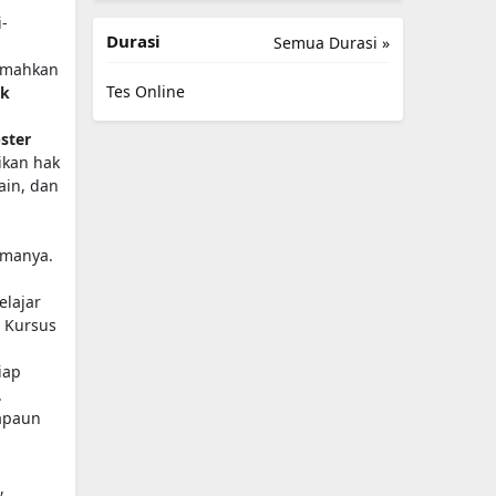
i-
Durasi
Semua Durasi »
jemahkan
Tes Online
ik
ster
rikan hak
ain, dan
amanya.
elajar
t Kursus
iap
.
 apaun
,