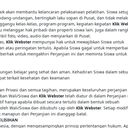
ik akan membantu kelancaran pelaksanaan pelatihan. Siswa setu
dang-undangan, bertingkah laku sopan di Pusat, dan tidak mela
nggangu kelas-kelas, program-program, kegiatan-kegiatan
Klik We
au melanggar hak pribadi dan properti siswa lain. Juga dalam rang
bil foto, video, audio dan menyiarkan di Pusat.
as,
Klik Webster
mempunyai hak untuk mewajibkan Siswa untuk
 atau peringatan tertulis. Apabila Siswa gagal untuk memperbai
r
berhak untuk mengakhiri Perjanjian ini dan meminta Siswa untuk
kungan belajar yang sehat dan aman. Kehadiran Siswa dalam seb
pat terkait kesehatan dan keamanan
akan Privasi dan semua tagihan, merupakan keseluruhan perjanjian
iban Wali/Siswa dan
Klik Webster
telah diatur di dalam Perjanjian i
tif hanya apabila dibuat sescara tertulis dalam bentuk sebuah
 oleh Wali/Siswa dan dibubuhi cap oleh
Klik Webster
. Setiap modif
 manapun dari Perjanjian ini dianggap batal.
ELISIHAN
onesia, dengan mengesampingkan prinsip pertentangan hukum. Ap