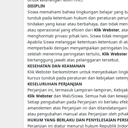
DISIPLIN
Siswa memahami bahwa lingkungan belajar yang ba
tunduk pada ketentuan hukum dan peraturan perun
tindakan yang kasar atau berbahaya, dan tidak me
atau operasional yang efisien dari
Klik Webster
, at
menghormati privasi pihak lain, Siswa tidak mengam
Apabila Siswa melanggar ketentuan-ketentuan di at
memperbaiki dengan menyampaikan peringatan lisan
setelah menerima peringatan tertulis,
Klik Webste
bertanggung jawab atas pelanggaran tersebut.
KESEHATAN DAN KEAMANAN
Klik Webster berkomitmen untuk menyediakan ling
kursus tunduk pada peraturan dan kebijakan setem
KESELURUHAN PERJANJIAN
Perjanjian ini, termasuk Lampiran-lampiran, Kebij
Klik Webster
dan Wali/Siswa. Semua hak dan kewaj
Setiap pengubahan pada Perjanjian ini berlaku efek
amandemen atas Perjanjian ini dan ditandatangani
atau pengubahan manual atas Perjanjian oleh pihak
HUKUM YANG BERLAKU DAN PENYELESAIAN PERS
Perjanjian ini diatur menurut hukum Republik Ind