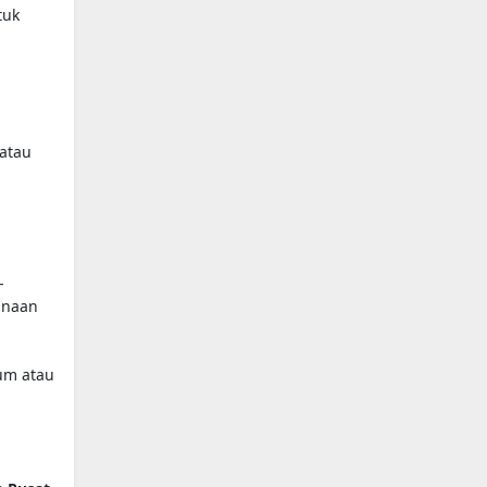
tuk
 atau
-
unaan
um atau