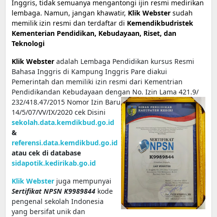
Inggris, tidak semuanya mengantongi ijin resmi medirikan
lembaga. Namun, jangan khawatir,
Klik Webster
sudah
memilik izin resmi dan terdaftar di
Kemendikbudristek
Kementerian Pendidikan, Kebudayaan, Riset, dan
Teknologi
Klik Webster
adalah Lembaga Pendidikan kursus Resmi
Bahasa Inggris di Kampung Inggris Pare diakui
Pemerintah dan memiliki izin resmi dari Kementrian
Pendidikandan Kebudayaan dengan No. Izin Lama 421.9/
232/418.47/2015 Nomor Izin Baru
14/5/07/VV/IX/2020 cek Disini
sekolah.data.kemdikbud.go.id
&
referensi.data.kemdikbud.go.id
atau cek di database
sidapotik.kedirikab.go.id
Klik Webster
juga mempunyai
Sertifikat
NPSN K9989844
kode
pengenal sekolah Indonesia
yang bersifat unik dan